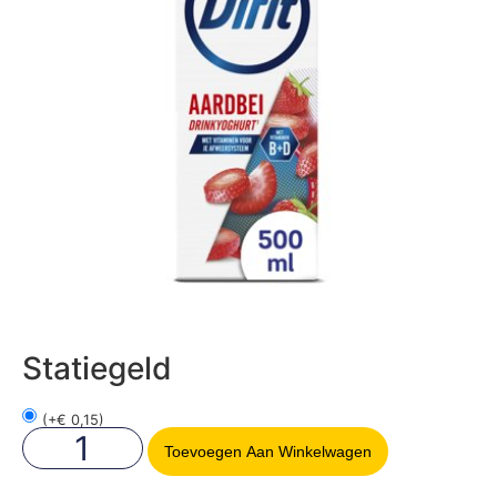
Statiegeld
(
+
€
0,15
)
Toevoegen Aan Winkelwagen