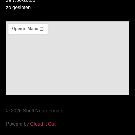
za 7:30-20:00
zo gesloten
© 2026 Shell Noordermors
Powerd by
Cloud it Out