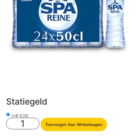
Statiegeld
(
+
€
0,15
)
Toevoegen Aan Winkelwagen