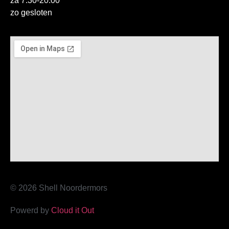
za 7:30-20:00
zo gesloten
© 2026 Shell Noordermors
Powerd by
Cloud it Out