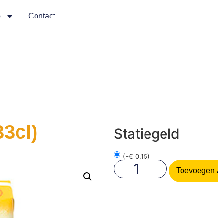
p
Contact
3cl)
Statiegeld
(
+
€
0,15
)
Toevoegen 