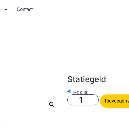
p
Contact
Statiegeld
(
+
€
0,15
)
Toevoegen 