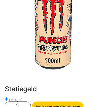
Statiegeld
(
+
€
0,15
)
Toevoegen Aan Winkelwagen