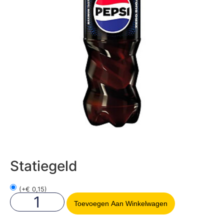
Statiegeld
(
+
€
0,15
)
Toevoegen Aan Winkelwagen