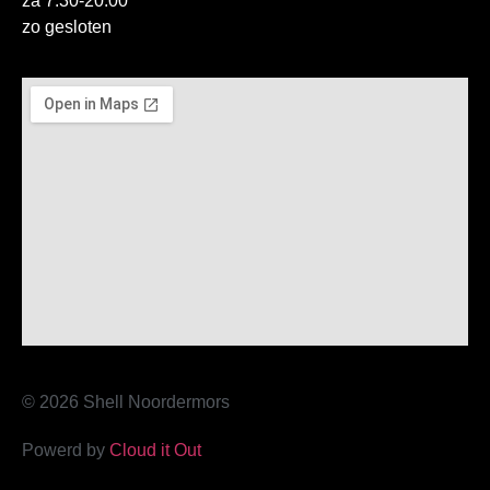
za 7:30-20:00
zo gesloten
© 2026 Shell Noordermors
Powerd by
Cloud it Out