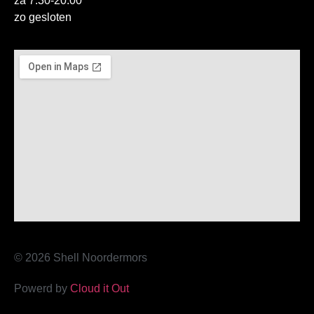
za 7:30-20:00
zo gesloten
© 2026 Shell Noordermors
Powerd by
Cloud it Out