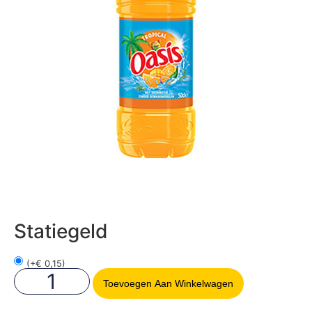
Statiegeld
(
+
€
0,15
)
Toevoegen Aan Winkelwagen