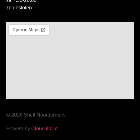
za 7:30-20:00
zo gesloten
© 2026 Shell Noordermors
Powerd by
Cloud it Out