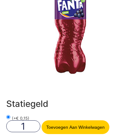
Statiegeld
(
+
€
0,15
)
Toevoegen Aan Winkelwagen