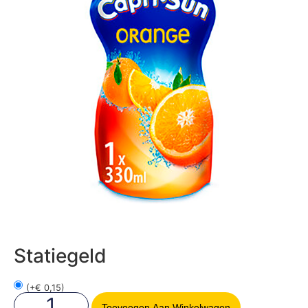
Statiegeld
(
+
€
0,15
)
Toevoegen Aan Winkelwagen