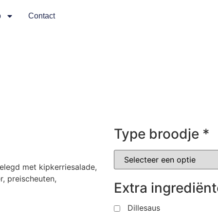
p
Contact
Type broodje
*
belegd met kipkerriesalade,
, preischeuten,
Extra ingrediën
Dillesaus