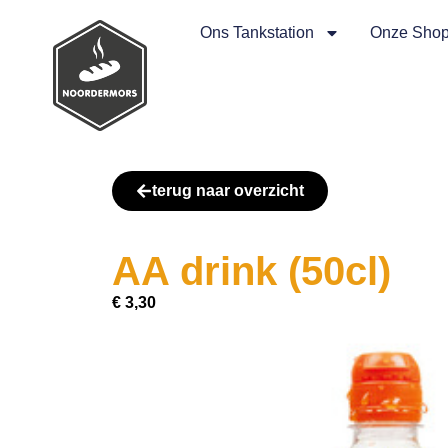
Ons Tankstation
Onze Sho
terug naar overzicht
AA drink (50cl)
€
3,30