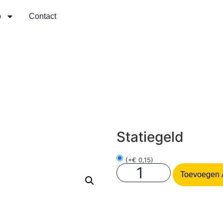
p
Contact
Statiegeld
(
+
€
0,15
)
Toevoegen 