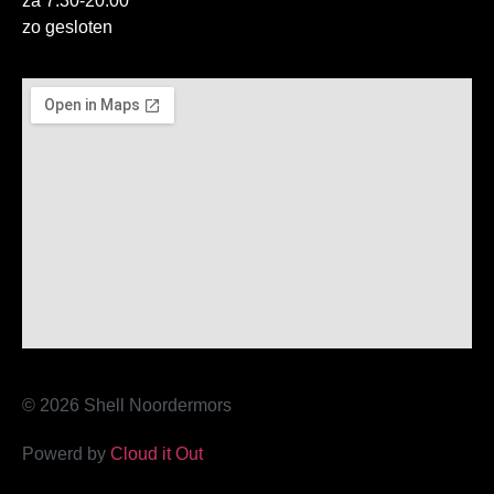
za 7:30-20:00
zo gesloten
© 2026 Shell Noordermors
Powerd by
Cloud it Out