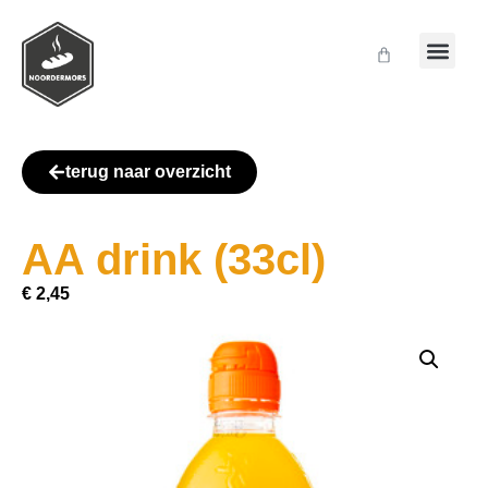
terug naar overzicht
AA drink (33cl)
€
2,45