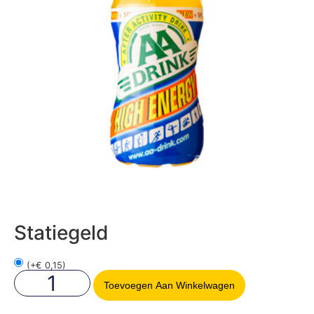
Statiegeld
(
+
€
0,15
)
Toevoegen Aan Winkelwagen