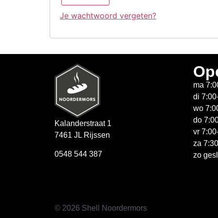
Je wachtwoord vergeten?
Ope
ma 7:0
di 7:00
wo 7:0
do 7:0
Kalanderstraat 1
vr 7:00
7461 JL Rijssen
za 7:3
0548 544 387
zo ges
© 2026 Shell Noordermors